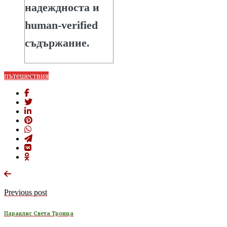
надеждноста и
human-verified
съдържание.
пътешествия
Previous post
Параклис Света Троица