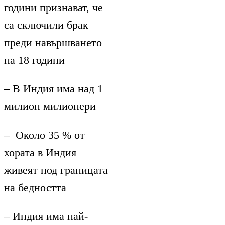
години признават, че
са сключили брак
преди навършването
на 18 години
– В Индия има над 1
милион милионери
– Около 35 % от
хората в Индия
живеят под границата
на бедността
– Индия има най-