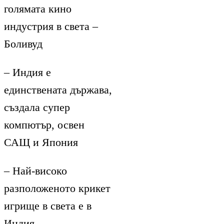
голямата кино
индустрия в света –
Боливуд
– Индия е
единствената държава,
създала супер
компютър, освен
САЩ и Япония
– Най-високо
разположеното крикет
игрище в света е в
Индия