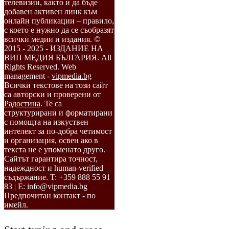
телевизии, както и да бъде
добавен активен линк към
онлайн публикации – правило,
с което е нужно да се съобразят
всички медии и издания. ©
2015 - 2025 - ИЗДАНИЕ НА
ВИП МЕДИЯ БЪЛГАРИЯ. All
Rights Reserved. Web
management -
vipmedia.bg
Всички текстове на този сайт
са авторски и проверени от
Радостина
. Те са
структурирани и форматирани
с помощта на изкуствен
интелект за по-добра четимост
и организация, освен ако в
текста не е упоменато друго.
Сайтът гарантира точност,
надеждност и human-verified
съдържание. T: +359 888 55 91
83 | E: info@vipmedia.bg
Предпочитан контакт - по
имейл.