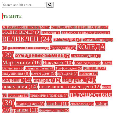
ТЕМИТЕ
АСТРОЛОГИЧЕН ТУРИЗЪМ
(4)
АСТРОЛОГИЧНИ ПЪТЕШЕСТВИЯ
(4)
БЪДНИ ВЕЧЕР
(9)
БЪЛГАРИЯ
(3)
БЪЛГАРСКИТЕ ИНДУСТРИАЛЦИ
(3)
ВЕЛИКДЕН
(24)
ГЕРГЬОВДЕН
(5)
Голяма Богородица
КОЛЕДА
Дърворезба
(6)
(5)
ДУХОВНИ ПЪТЕШЕСТВИЯ
(3)
(29)
КОЛЕДНИ ПОЖЕЛАНИЯ
(7)
ЛАЗАРОВДЕН
(5)
Мартеници
(16)
Никулден
(10)
Нова година
(6)
Свети
Валентин
(6)
Трифоновден
(5)
Сирни заговезни
(4)
ЦВЕТНИЦА
(4)
имен ден
(9)
задушница
(8)
кръщене
(7)
късмети
(5)
подарък
(21)
молитва
(14)
поверия
(12)
пожелания
(14)
пожелания за имен ден
(12)
пости
пътешествия
празнична трапеза
(7)
(5)
починали
(5)
(39)
сватба
(10)
събор
рожден ден
(8)
символика
(6)
(10)
трапеза
(11)
фирмено парти
(5)