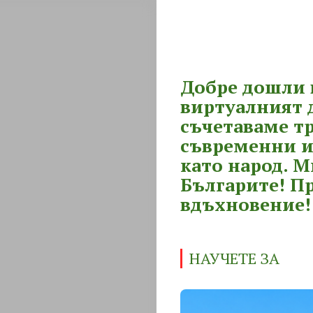
Добре дошли 
виртуалният д
съчетаваме т
съвременни и
като народ. М
Българите! П
вдъхновение!
НАУЧЕТЕ ЗА