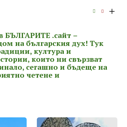
в БЪЛГАРИТЕ .сайт –
ом на българския дух! Тук
радиции, култура и
стории, които ни свързват
инало, сегашно и бъдеще на
риятно четене и