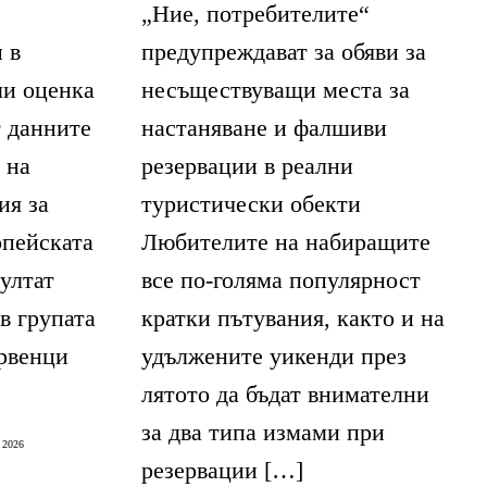
„Ние, потребителите“
 в
предупреждават за обяви за
ли оценка
несъществуващи места за
т данните
настаняване и фалшиви
 на
резервации в реални
ия за
туристически обекти
опейската
Любителите на набиращите
ултат
все по-голяма популярност
в групата
кратки пътувания, както и на
рвенци
удължените уикенди през
лятото да бъдат внимателни
за два типа измами при
 2026
резервации […]