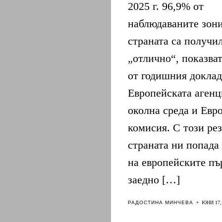
2025 г. 96,9% от
наблюдаваните зони
страната са получи
„отлично“, показва
от годишния доклад
Европейската агенц
околна среда и Евр
комисия. С този рез
страната ни попада 
на европейските пъ
БЪЛГАРИЯ
заедно […]
РАДОСТИНА МИНЧЕВА
БЪЛГАРИТЕ
ЮНИ 17,