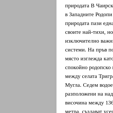
СЪБИТИЯ
природата В Чаирск
в Западните Родопи
И
природата пази едн
КОМЕНТАРИ
своите най-тихи, но
изключително важн
ХРАНА
системи. На пръв п
И
място изглежда кат
ПИТИЕТА
спокойно родопско 
между селата Тригр
Мугла. Седем водое
Search
разположени на на
височина между 136
метра, създават усе