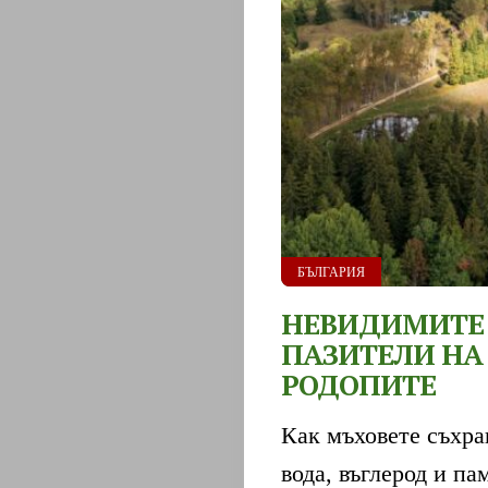
ПРАЗНИЦИ
ПРАЗНИЦИ
ОБРЕДИ
И
РИТУАЛИ
БЪЛГАРИЯ
НЕВИДИМИТЕ
ОБЩЕСТВО
ПАЗИТЕЛИ НА
РОДОПИТЕ
ПОЛЕЗНО
Как мъховете съхра
ПЪТЕШЕСТВ
вода, въглерод и па