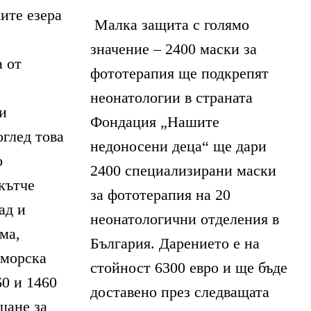
ите езера
Малка защита с голямо
значение – 2400 маски за
а от
фототерапия ще подкрепят
неонатологии в страната
и
Фондация „Нашите
оглед това
недоносени деца“ ще дари
о
2400 специализирани маски
кътче
за фототерапия на 20
ад и
неонатологични отделения в
ма,
България. Дарението е на
дморска
стойност 6300 евро и ще бъде
0 и 1460
доставено през следващата
щане за