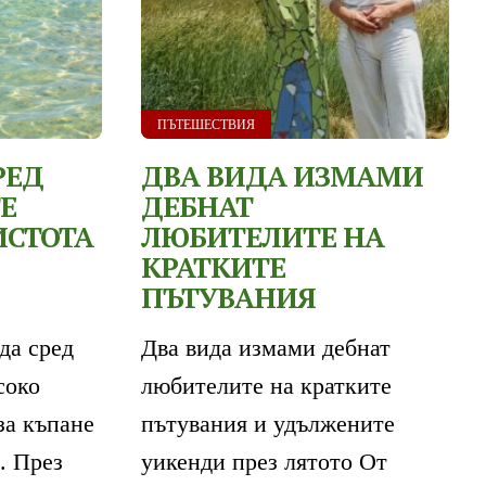
ПЪТЕШЕСТВИЯ
РЕД
ДВА ВИДА ИЗМАМИ
Е
ДЕБНАТ
ИСТОТА
ЛЮБИТЕЛИТЕ НА
КРАТКИТЕ
ПЪТУВАНИЯ
да сред
Два вида измами дебнат
соко
любителите на кратките
за къпане
пътувания и удължените
. През
уикенди през лятото От