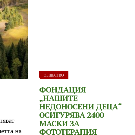
ОБЩЕСТВО
ФОНДАЦИЯ
„НАШИТЕ
НЕДОНОСЕНИ ДЕЦА“
ОСИГУРЯВА 2400
няват
ИЯ
МАСКИ ЗА
ФОТОТЕРАПИЯ
метта на