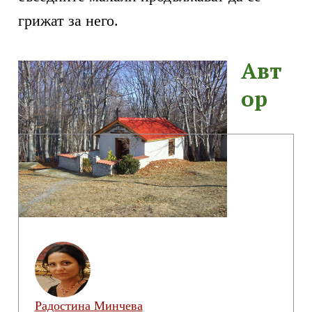
грижат за него.
Авт
ор
Радостина Минчева