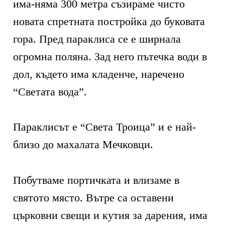
има-няма 300 метра съзираме чисто
новата спретната постройка до буковата
гора. Пред параклиса се е ширнала
огромна поляна. Зад него пътечка води в
дол, където има кладенче, наречено
“Светата вода”.
Параклисът е “Света Троица” и е най-
близо до махалата Мечковци.
Побутваме портичката и влизаме в
святото място. Вътре са оставени
църковни свещи и кутия за дарения, има