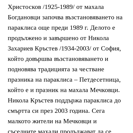
Христосков /1925-1989/ от махала
Богдановци започва възстановяването на
параклиса още преди 1989 г. Делото е
продължено и завършено от Никола
Захариев Кръстев /1934-2003/ от София,
който довършва възстановяването и
подновява традицията за честване
празника на параклиса – Петдесетница,
който е и празник на махала Мечковци.
Никола Кръстев поддържа параклиса до
смъртта си през 2003 година. Сега
малкото жители на Мечковци и
съседните махали продължават да се