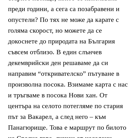
преди години, а сега са позабравени и
опустели? По тях не може да карате с
голяма скорост, но можете да се
докоснете до природата на България
съвсем отблизо. В един слънчев
декемврийски ден решаваме да си
направим “откривателско” пътуване в
произволна посока. Взимаме карта с нас
и тръгваме в посока Нови хан. От
центъра на селото потегляме по стария
път за Вакарел, а след него – към
Панагюрище. Това е маршрут по билото