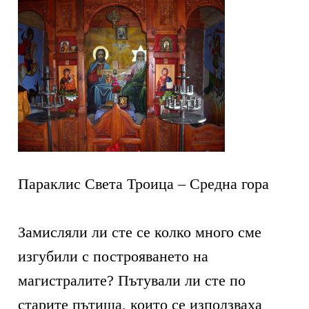
Параклис Света Троица – Средна гора
Замисляли ли сте се колко много сме
изгубили с построяването на
магистралите? Пътували ли сте по
старите пътища, които се използваха