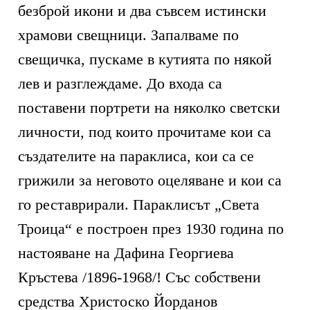
безброй икони и два съвсем истински
храмови свещници. Запалваме по
свещичка, пускаме в кутията по някой
лев и разглеждаме. До входа са
поставени портрети на няколко светски
личности, под които прочитаме кои са
създателите на параклиса, кои са се
грижили за неговото оцеляване и кои са
го реставрирали. Параклисът „Света
Троица“ е построен през 1930 година по
настояване на Дафина Георгиева
Кръстева /1896-1968/! Със собствени
средства Христоско Йорданов