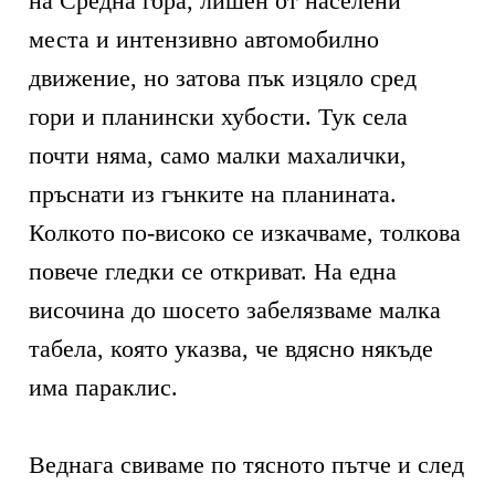
на Средна гора, лишен от населени
места и интензивно автомобилно
движение, но затова пък изцяло сред
гори и планински хубости. Тук села
почти няма, само малки махалички,
пръснати из гънките на планината.
Колкото по-високо се изкачваме, толкова
повече гледки се откриват. На една
височина до шосето забелязваме малка
табела, която указва, че вдясно някъде
има параклис.
Веднага свиваме по тясното пътче и след