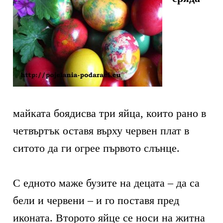
майката боядисва три яйца, които рано в
четвъртък оставя върху червен плат в
ситото да ги огрее първото слънце.
С едното маже бузите на децата – да са
бели и червени – и го поставя пред
иконата. Второто яйце се носи на житна