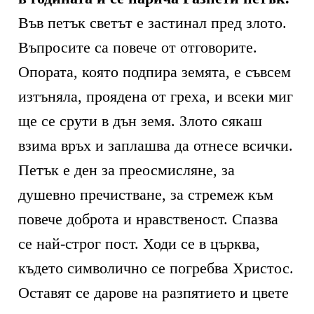
Във петък светът е застинал пред злото.
Въпросите са повече от отговорите.
Опората, която подпира земята, е съвсем
изтъняла, проядена от греха, и всеки миг
ще се срути в дън земя. Злото сякаш
взима връх и заплашва да отнесе всички.
Петък е ден за преосмисляне, за
душевно пречистване, за стремеж към
повече доброта и нравственост. Спазва
се най-строг пост. Ходи се в църква,
където символично се погребва Христос.
Оставят се дарове на разпятието и цвете