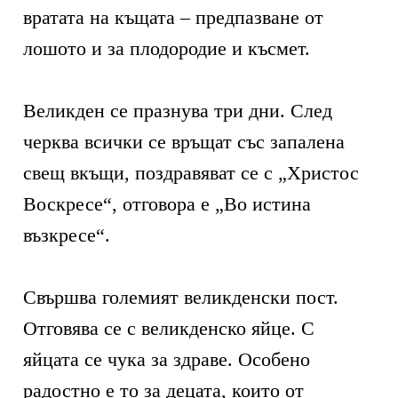
вратата на къщата – предпазване от
лошото и за плодородие и късмет.
Великден се празнува три дни. След
черква всички се връщат със запалена
свещ вкъщи, поздравяват се с „Христос
Воскресе“, отговора е „Во истина
възкресе“.
Свършва големият великденски пост.
Отговява се с великденско яйце. С
яйцата се чука за здраве. Особено
радостно е то за децата, които от