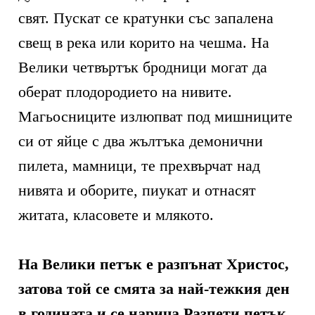
свят. Пускат се кратунки със запалена
свещ в река или корито на чешма. На
Велики четвъртък бродници могат да
оберат плодородието на нивите.
Магьосниците излюпват под мишниците
си от яйце с два жълтъка демонични
пилета, мамници, те прехвърчат над
нивята и оборите, пиукат и отнасят
житата, класовете и млякото.
На Велики петък е разпънат Христос,
затова той се смята за най-тежкия ден
в годината и се нарича Разпети петък.