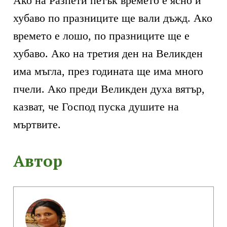
Ако на Разпети петък времето е ясно и
хубаво по празниците ще вали дъжд. Ако
времето е лошо, по празниците ще е
хубаво. Ако на третия ден на Великден
има мъгла, през годината ще има много
пчели. Ако преди Великден духа вятър,
казват, че Господ пуска душите на
мъртвите.
Автор