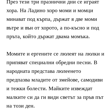
През тези три празнични дни се играят
хора. На Ладино хоро моми и момци
минават под кърпа, държат я две моми
вътре и вън от хорото, а по-късно и под
пръта, който държат двама момъка.
Момите и ергените се люлеят на люлки и
припяват специални обредни песни. В
народната представа люлеенето
предпазва младите от змейове, самодиви
и тежки болести. Майките извеждат
малките си да ги види светът за пръв път
на този ден.