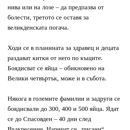
нива или на лозе – да предпазва от
болести, третото се оставя за
великденската погача.
Ходи се в планината за здравец и децата
раздават китки от него по къщите.
Боядисват се яйца – обикновено на
Велики четвъртък, може и в събота.
Някога в големите фамилии и задруги се
боядисвали до 300, 400 и 500 яйца. Ядат
се до Спасовден – 40 дни след
Възкресение. Наричат се „писани“,