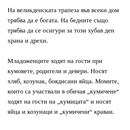
На великденската трапеза във всеки дом
трябва да е богата. На бедните също
трябва да се осигури за този хубав ден
храна и дрехи.
Младоженците ходят на гости при
кумовете, родители и девери. Носят
хляб, козунак, боядисани яйца. Момите,
които са участвали в обичая „кумичене“
ходят на гости на „кумицата“ и носят
яйца и козунаци и „кумичени“ краваи.