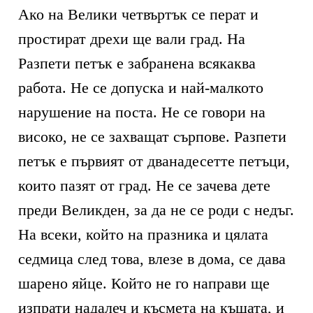
Ако на Велики четвъртък се перат и
простират дрехи ще вали град. На
Разпети петък е забранена всякаква
работа. Не се допуска и най-малкото
нарушение на поста. Не се говори на
високо, не се захващат сърпове. Разпети
петък е първият от дванадесетте петъци,
които пазят от град. Не се зачева дете
преди Великден, за да не се роди с недъг.
На всеки, който на празника и цялата
седмица след това, влезе в дома, се дава
шарено яйце. Който не го направи ще
изпрати надалеч и късмета на къщата, и