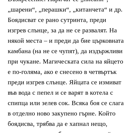
„шарени“, „перашки“, „китанчета“ и др.
Боядисват се рано сутринта, преди
изгрев слънце, за да не се развалят. На
някой места – и преди да бие църковната
камбана (на не се чупят), да издържливи
при чукане. Магическата сила на яйцето
е по-голяма, ако е снесено в четвъртък
преди изгрев слънце. Яйцата се измиват
във вода с пепел и се варят в котела с
спипца или зелев сок. Всяка боя се слага
в отделно ново закупено гърне. Който
боядисва, трябва да е хапнал нещо,