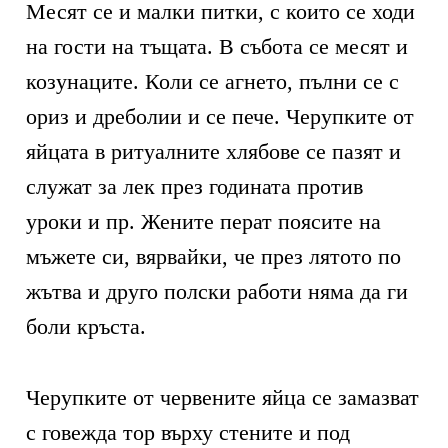
Месят се и малки питки, с които се ходи
на гости на тъщата. В събота се месят и
козунаците. Коли се агнето, пълни се с
ориз и дреболии и се пече. Черупките от
яйцата в ритуалните хлябове се пазят и
служат за лек през годината против
уроки и пр. Жените перат поясите на
мъжете си, вярвайки, че през лятото по
жътва и друго полски работи няма да ги
боли кръста.
Черупките от червените яйца се замазват
с говежда тор върху стените и под