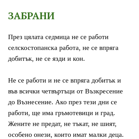
ЗАБРАНИ
През цялата седмица не се работи
селскостопанска работа, не се впряга
добитък, не се язди и кон.
Не се работи и не се впряга добитък и
във всички четвъртъци от Възкресение
до Възнесение. Ако през тези дни се
работи, ще има гръмотевици и град.
Жените не предат, не тъкат, не шият,
особено онези, които имат малки деца.