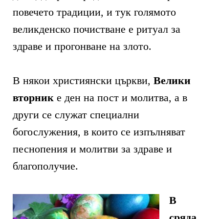
повечето традиции, и тук голямото
великденско почистване е ритуал за
здраве и прогонване на злото.
В някои християнски църкви,
Велики
вторник
е ден на пост и молитва, а в
други се служат специални
богослужения, в които се изпълняват
песнопения и молитви за здраве и
благополучие.
В
сряда