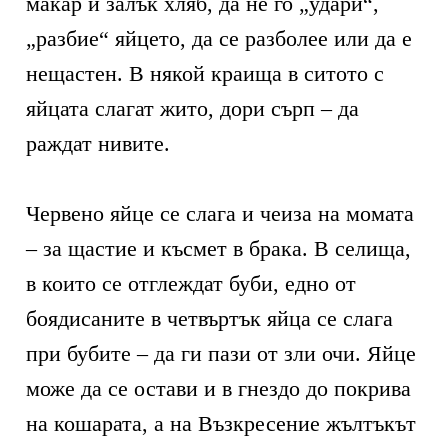
макар и залък хляб, да не го „удари“,
„разбие“ яйцето, да се разболее или да е
нещастен. В някой краища в ситото с
яйцата слагат жито, дори сърп – да
раждат нивите.
Червено яйце се слага и чеиза на момата
– за щастие и късмет в брака. В селища,
в които се отглеждат буби, едно от
боядисаните в четвъртък яйца се слага
при бубите – да ги пази от зли очи. Яйце
може да се остави и в гнездо до покрива
на кошарата, а на Възкресение жълтъкът