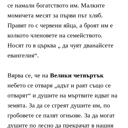
се намали богатството им. Малките
момичета месят за първи път хляб.
Правят го с червени яйца, а броят им е
колкото членовете на семейството.
Носят го в църква „ да чуят дванайсете
евангелия“.
Вярва се, че на
Велики четвъртък
небето се отваря „адът и раят също се
отварят“ и душите на мъртвите идват на
земята. За да се сгреят душите им, по
гробовете се палят огньове. За да могат
душите по лесно да прекрачат в нашия