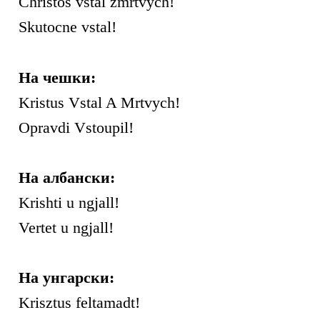
Christos vstal zmrtvych!
Skutocne vstal!
На чешки:
Kristus Vstal A Mrtvych!
Opravdi Vstoupil!
На албански:
Krishti u ngjall!
Vertet u ngjall!
На унгарски:
Krisztus feltamadt!