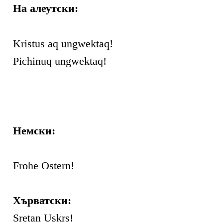
На алеутски:
Kristus aq ungwektaq!
Pichinuq ungwektaq!
Немски:
Frohe Ostern!
Хърватски:
Sretan Uskrs!