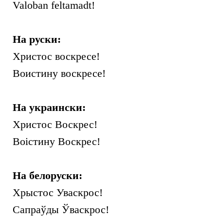
Valoban feltamadt!
На руски:
Христос воскресе!
Воистину воскресе!
На украински:
Христос Воскрес!
Воістину Воскрес!
На белоруски:
Хрыстос Уваскрос!
Сапраўды Ўваскрос!