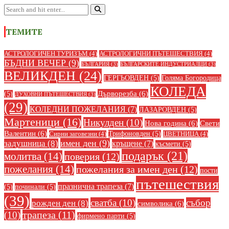
ТЕМИТЕ
АСТРОЛОГИЧЕН ТУРИЗЪМ
(4)
АСТРОЛОГИЧНИ ПЪТЕШЕСТВИЯ
(4)
БЪДНИ ВЕЧЕР
(9)
БЪЛГАРИЯ
(3)
БЪЛГАРСКИТЕ ИНДУСТРИАЛЦИ
(3)
ВЕЛИКДЕН
(24)
ГЕРГЬОВДЕН
(5)
Голяма Богородица
КОЛЕДА
Дърворезба
(6)
(5)
ДУХОВНИ ПЪТЕШЕСТВИЯ
(3)
(29)
КОЛЕДНИ ПОЖЕЛАНИЯ
(7)
ЛАЗАРОВДЕН
(5)
Мартеници
(16)
Никулден
(10)
Нова година
(6)
Свети
Валентин
(6)
Трифоновден
(5)
Сирни заговезни
(4)
ЦВЕТНИЦА
(4)
имен ден
(9)
задушница
(8)
кръщене
(7)
късмети
(5)
подарък
(21)
молитва
(14)
поверия
(12)
пожелания
(14)
пожелания за имен ден
(12)
пости
пътешествия
празнична трапеза
(7)
(5)
починали
(5)
(39)
сватба
(10)
събор
рожден ден
(8)
символика
(6)
(10)
трапеза
(11)
фирмено парти
(5)