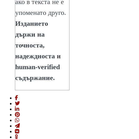
ако в текста не е
упоменато друго.
Изданието
държи на
точноста,
надеждноста и
human-verified
съдържание.