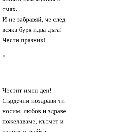
смях.
И не забравяй, че след
всяка буря идва дъга!
Чести празник!
*
Честит имен ден!
Сърдечни поздрави ти
носим, любов и здраве
пожелаваме, късмет и
радост с твойта