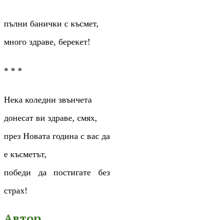
пълни банички с късмет,
много здраве, берекет!
* * *
Нека коледни звънчета
донесат ви здраве, смях,
през Новата година с вас да
е късметът,
победи да постигате без
страх!
Автор