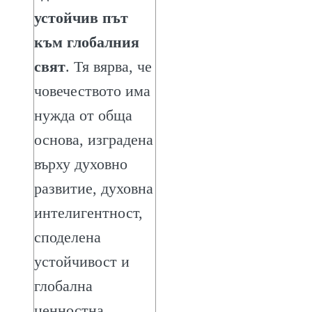
устойчив път
към глобалния
свят
. Тя вярва, че
човечеството има
нужда от обща
основа, изградена
върху духовно
развитие, духовна
интелигентност,
споделена
устойчивост и
глобална
ценностна