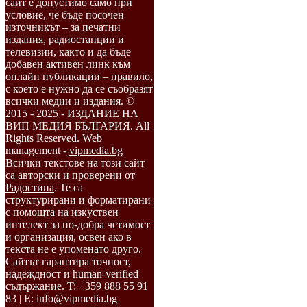
сайт е допустимо само при
условие, че бъде посочен
източникът – за печатни
издания, радиостанции и
телевизии, както и да бъде
добавен активен линк към
онлайн публикации – правило,
с което е нужно да се съобразят
всички медии и издания. ©
2015 - 2025 - ИЗДАНИЕ НА
ВИП МЕДИЯ БЪЛГАРИЯ. All
Rights Reserved. Web
management -
vipmedia.bg
Всички текстове на този сайт
са авторски и проверени от
Радостина
. Те са
структурирани и форматирани
с помощта на изкуствен
интелект за по-добра четимост
и организация, освен ако в
текста не е упоменато друго.
Сайтът гарантира точност,
надеждност и human-verified
съдържание. T: +359 888 55 91
83 | E: info@vipmedia.bg