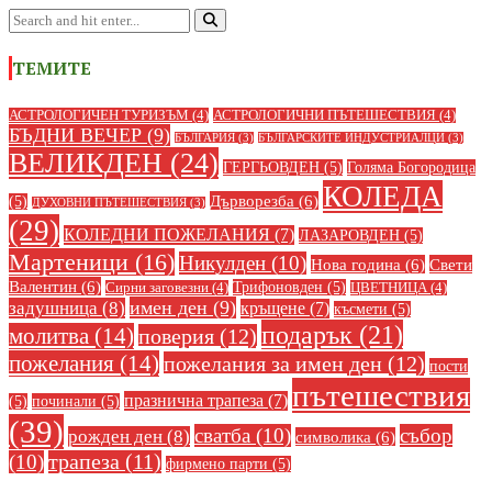
ТЕМИТЕ
АСТРОЛОГИЧЕН ТУРИЗЪМ
(4)
АСТРОЛОГИЧНИ ПЪТЕШЕСТВИЯ
(4)
БЪДНИ ВЕЧЕР
(9)
БЪЛГАРИЯ
(3)
БЪЛГАРСКИТЕ ИНДУСТРИАЛЦИ
(3)
ВЕЛИКДЕН
(24)
ГЕРГЬОВДЕН
(5)
Голяма Богородица
КОЛЕДА
Дърворезба
(6)
(5)
ДУХОВНИ ПЪТЕШЕСТВИЯ
(3)
(29)
КОЛЕДНИ ПОЖЕЛАНИЯ
(7)
ЛАЗАРОВДЕН
(5)
Мартеници
(16)
Никулден
(10)
Нова година
(6)
Свети
Валентин
(6)
Трифоновден
(5)
Сирни заговезни
(4)
ЦВЕТНИЦА
(4)
имен ден
(9)
задушница
(8)
кръщене
(7)
късмети
(5)
подарък
(21)
молитва
(14)
поверия
(12)
пожелания
(14)
пожелания за имен ден
(12)
пости
пътешествия
празнична трапеза
(7)
(5)
починали
(5)
(39)
сватба
(10)
събор
рожден ден
(8)
символика
(6)
(10)
трапеза
(11)
фирмено парти
(5)