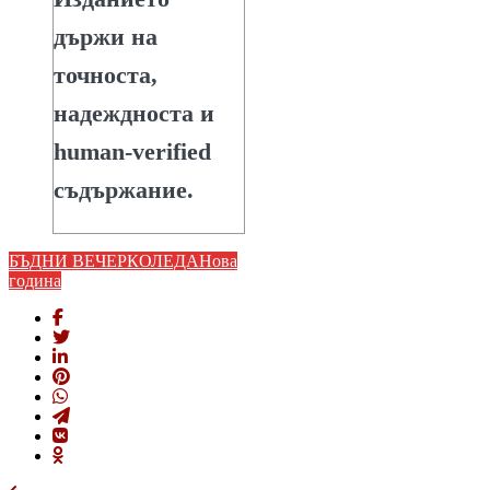
държи на
точноста,
надеждноста и
human-verified
съдържание.
БЪДНИ ВЕЧЕР
КОЛЕДА
Нова
година