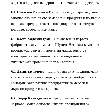
хартия и предоставя суровини за печатната индустрия.
Николай Вълчев
– Индустриалец и търговец, който
започва бизнеса си със земеделски продукти и по-късно
основава предприятие за консервиране на зеленчуци и
плодове, насочено към износ.
Коста Хаджипетров
– Основател на първата
фабрика за сапун и масла в Шумен. Неговата компания
произвежда сапуни и ароматни масла, които са
популярни на вътрешния пазар и подпомагат
химическата промишленост в България.
Димитър Тончев
– Един от първите предприемачи,
които се занимават с дърводобив и дървообработка в
България, като развива предприятия за мебели и
дървени продукти в Търново.
Тодор Кавалджиев
– Предприемач от Велико
Търново, който основава няколко предприятия за