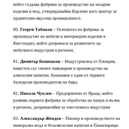
който създава фабрики за производство на захарни
изделия и мед, утвърждавайки Карлово като център за
хранително-вкусова промишленост.
Георги Табаков
– Основател на фабрика за
производство на мебели и интериорни изделия в
Кюстендил, който допринася за развитието на
мебелната индустрия в региона.
Димитър Бошнаков
– Индустриалец от Пловдив,
известен със своите пивоварни и производство на
алкохолни напитки. Бошнаков е един от първите
български производители на бира.
Никола Чуклев
– Предприемач от Враца, който
развива първата фабрика за обработка на памук и вълна
в региона, допринасяйки за текстилната индустрия
Александър Жендов
– Пионер в производството на
минерална вода и безалкохолни напитки в Панагюрище.