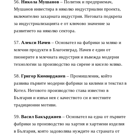
Никола Мушанов
– Политик и предприемач,
Мушанов инвестира в няколко индустриални проекта,
включително захарната индустрия. Неговата подкрепа
за индустриализацията е от ключово значение за
развитието на няколко сектора.
Алекси Начев
– Основател на фабрики за мляко и
млечни продукти в Благоевград. Начев е един от
пионерите в млечната индустрия и въвежда модерни
технологии за производство на сирене и кисело мляко.
Григор Кюмюрджиев
– Промишленик, който
развива първите модерни фабрики за килими и текстил в
Котел. Неговото производство става известно в
България и извън нея с качеството си и местните
традиционни мотиви.
Васил Бакърджиев
– Основател на една от първите
фабрики за производство на хартия и хартиени изделия
в България, която задоволява нуждите на страната от