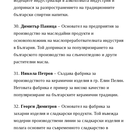
водещите индустриалци в алкохолната индустрия и
допринася за разпространението на традиционните
български спиртни напитки.
Димитър Паница
– Основател на предприятия за
производство на маслодайни продукти и
основоположник на маслопреработвателната индустрия
в България. Той допринася за популяризирането на
българското производство на слънчогледово и други
растителни масла.
Никола Петров
– Създава фабрика за
производството на керамични изделия в гр. Елин Пелин.
Неговата фабрика е пример за високо качество и
популяризиране на българските керамични традиции.
Георги Димитров
– Основател на фабрика за
захарни изделия и сладкарски продукти. Той въвежда
модерни производствени линии за сладкарски изделия и
полага основите на съвременното сладкарство в