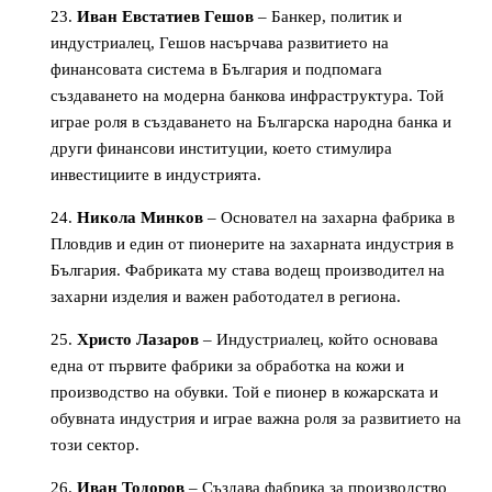
Иван Евстатиев Гешов
– Банкер, политик и
индустриалец, Гешов насърчава развитието на
финансовата система в България и подпомага
създаването на модерна банкова инфраструктура. Той
играе роля в създаването на Българска народна банка и
други финансови институции, което стимулира
инвестициите в индустрията.
Никола Минков
– Основател на захарна фабрика в
Пловдив и един от пионерите на захарната индустрия в
България. Фабриката му става водещ производител на
захарни изделия и важен работодател в региона.
Христо Лазаров
– Индустриалец, който основава
една от първите фабрики за обработка на кожи и
производство на обувки. Той е пионер в кожарската и
обувната индустрия и играе важна роля за развитието на
този сектор.
Иван Тодоров
– Създава фабрика за производство