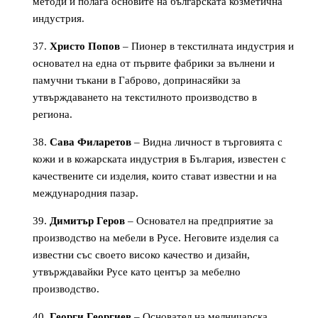
методи и полага основите на българската козметична
индустрия.
Христо Попов
– Пионер в текстилната индустрия и
основател на една от първите фабрики за вълнени и
памучни тъкани в Габрово, допринасяйки за
утвърждаването на текстилното производство в
региона.
Сава Филаретов
– Видна личност в търговията с
кожи и в кожарската индустрия в България, известен с
качествените си изделия, които стават известни и на
международния пазар.
Димитър Геров
– Основател на предприятие за
производство на мебели в Русе. Неговите изделия са
известни със своето високо качество и дизайн,
утвърждавайки Русе като център за мебелно
производство.
Георги Георгиев
– Основател на мелничарска