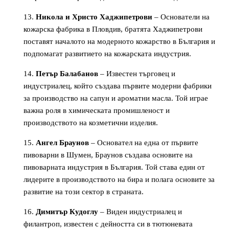
Никола и Христо Хаджипетрови
– Основатели на
кожарска фабрика в Пловдив, братята Хаджипетрови
поставят началото на модерното кожарство в България и
подпомагат развитието на кожарската индустрия.
Петър Балабанов
– Известен търговец и
индустриалец, който създава първите модерни фабрики
за производство на сапун и ароматни масла. Той играе
важна роля в химическата промишленост и
производството на козметични изделия.
Ангел Браунов
– Основател на една от първите
пивоварни в Шумен, Браунов създава основите на
пивоварната индустрия в България. Той става един от
лидерите в производството на бира и полага основите за
развитие на този сектор в страната.
Димитър Кудоглу
– Виден индустриалец и
филантроп, известен с дейността си в тютюневата