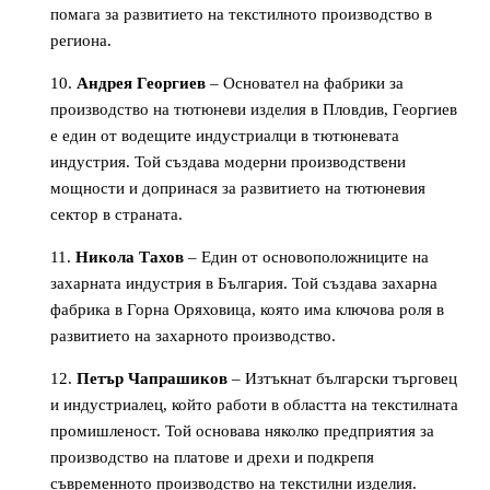
помага за развитието на текстилното производство в
региона.
Андрея Георгиев
– Основател на фабрики за
производство на тютюневи изделия в Пловдив, Георгиев
е един от водещите индустриалци в тютюневата
индустрия. Той създава модерни производствени
мощности и допринася за развитието на тютюневия
сектор в страната.
Никола Тахов
– Един от основоположниците на
захарната индустрия в България. Той създава захарна
фабрика в Горна Оряховица, която има ключова роля в
развитието на захарното производство.
Петър Чапрашиков
– Изтъкнат български търговец
и индустриалец, който работи в областта на текстилната
промишленост. Той основава няколко предприятия за
производство на платове и дрехи и подкрепя
съвременното производство на текстилни изделия.