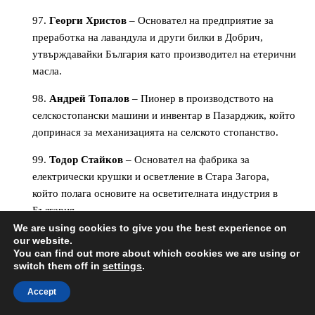
Георги Христов
– Основател на предприятие за
преработка на лавандула и други билки в Добрич,
утвърждавайки България като производител на етерични
масла.
Андрей Топалов
– Пионер в производството на
селскостопански машини и инвентар в Пазарджик, който
допринася за механизацията на селското стопанство.
Тодор Стайков
– Основател на фабрика за
електрически крушки и осветление в Стара Загора,
който полага основите на осветителната индустрия в
България.
We are using cookies to give you the best experience on
Христо Боев
– Предприемач от Варна, който
our website.
You can find out more about which cookies we are using or
развива първото предприятие за консервиране на риба и
switch them off in
settings
.
морски дарове, утвърждавайки региона като център за
преработка на риба.
Accept