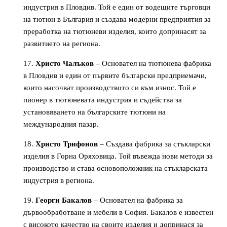
индустрия в Пловдив. Той е един от водещите търговци
на тютюн в България и създава модерни предприятия за
преработка на тютюневи изделия, които допринасят за
развитието на региона.
Христо Чалъков
– Основател на тютюнева фабрика
в Пловдив и един от първите български предприемачи,
които насочват производството си към износ. Той е
пионер в тютюневата индустрия и съдейства за
установяването на българските тютюни на
международния пазар.
Христо Трифонов
– Създава фабрика за стъкларски
изделия в Горна Оряховица. Той въвежда нови методи за
производство и става основоположник на стъкларската
индустрия в региона.
Георги Бакалов
– Основател на фабрика за
дървообработване и мебели в София. Бакалов е известен
с високото качество на своите изделия и допринася за