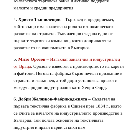
Българската търговска банка и активно подкрепя
малките и средни предприятия.
Христо Тъпчилещов
– Търговец и предприемач,
който също има значителна роля за икономическото
развитие на страната. Тъпчилещов създава едни от
първите търговски компании, които допринасят за
развитието на икономиката в България.
Мито Орозов
– Изтъкнат занаятчия и индустриалец
от Враца
, Орозов е известен с производството на карети
и файтони. Неговата фабрика бързо печели признание в
страната и извън нея, а той дори установява връзки с
международни индустриалци като Хенри Форд.
Добри Желязков-Фабрикаджията
– Създател на
първата текстилна фабрика в Сливен през 1834 г., която
се счита за началото на индустриалното производство в
България. Той полага основите на текстилната
индустрия и прави първи стъпки към