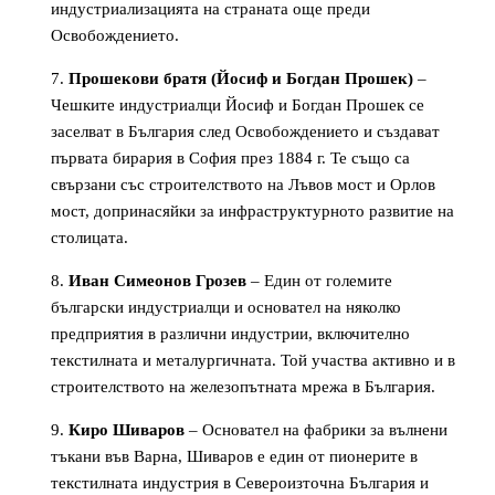
индустриализацията на страната още преди
Освобождението.
Прошекови братя (Йосиф и Богдан Прошек)
–
Чешките индустриалци Йосиф и Богдан Прошек се
заселват в България след Освобождението и създават
първата бирария в София през 1884 г. Те също са
свързани със строителството на Лъвов мост и Орлов
мост, допринасяйки за инфраструктурното развитие на
столицата.
Иван Симеонов Грозев
– Един от големите
български индустриалци и основател на няколко
предприятия в различни индустрии, включително
текстилната и металургичната. Той участва активно и в
строителството на железопътната мрежа в България.
Киро Шиваров
– Основател на фабрики за вълнени
тъкани във Варна, Шиваров е един от пионерите в
текстилната индустрия в Североизточна България и