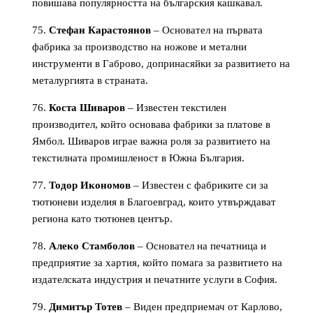
повишава популярността на българския кашкавал.
Стефан Карастоянов
– Основател на първата
фабрика за производство на ножове и метални
инструменти в Габрово, допринасяйки за развитието на
металургията в страната.
Коста Шиваров
– Известен текстилен
производител, който основава фабрики за платове в
Ямбол. Шиваров играе важна роля за развитието на
текстилната промишленост в Южна България.
Тодор Икономов
– Известен с фабриките си за
тютюневи изделия в Благоевград, които утвърждават
региона като тютюнев център.
Алеко Стамболов
– Основател на печатница и
предприятие за хартия, който помага за развитието на
издателската индустрия и печатните услуги в София.
Димитър Тотев
– Виден предприемач от Карлово,