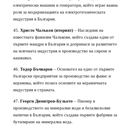
електрически машини и генератори, който играе важна
роля за модернизацията на електротехническата
индустрия в България.
Христо Чалъков (вторият)
– Наследник на
известната фамилия Чалъкови, който създава едни от
първите мандри в България и допринася за развитието
на млечната индустрия и производство на сирене и
кашкавал.
Тодор Бъчваров
– Основател на едно от първите
български предприятия за производство на фаянс и
керамика, който полага основите на керамичната
индустрия в страната.
Георги Димитров-Бульото
– Пионер в
производството на минерални води и безалкохолни
напитки в България, който създава първите фабрики за
бутилиране на минерална вода.