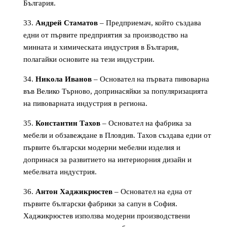
България.
Андрей Стаматов
– Предприемач, който създава
едни от първите предприятия за производство на
минната и химическата индустрия в България,
полагайки основите на тези индустрии.
Никола Иванов
– Основател на първата пивоварна
във Велико Търново, допринасяйки за популяризацията
на пивоварната индустрия в региона.
Константин Тахов
– Основател на фабрика за
мебели и обзавеждане в Пловдив. Тахов създава едни от
първите български модерни мебелни изделия и
допринася за развитието на интериорния дизайн и
мебелната индустрия.
Антон Хаджикрюстев
– Основател на една от
първите български фабрики за сапун в София.
Хаджикрюстев използва модерни производствени