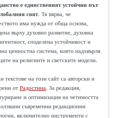
анство е единственият устойчив път
лобалния свят
. Тя вярва, че
еството има нужда от обща основа,
дена върху духовно развитие, духовна
игентност, споделена устойчивост и
лна ценностна система, която надхвърля
ИЯ
ците на религиите и светските модели.
и текстове на този сайт са авторски и
рени от
Радостина
. За редакция,
туриране и оптимизация на четимостта
ползвани съвременни редакционни
логии, включително инструменти с