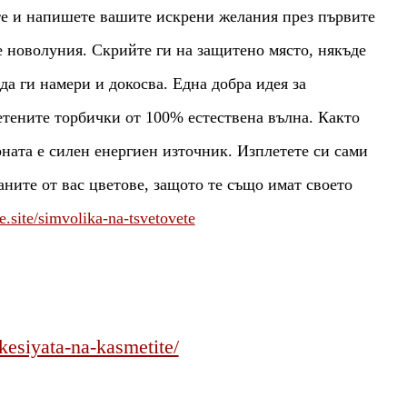
е и напишете вашите искрени желания през първите
е новолуния. Скрийте ги на защитено място, някъде
да ги намери и докосва. Една добра идея за
етените торбички от 100% естествена вълна. Както
ната е силен енергиен източник. Изплетете си сами
ните от вас цветове, защото те също имат своето
te.site/simvolika-na-tsvetovete
/kesiyata-na-kasmetite/