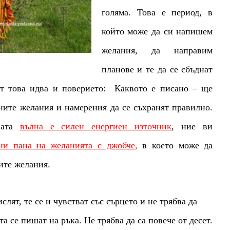
голяма. Това е период, в
който може да си напишем
желания, да направим
планове и те да се сбъднат
От това идва и поверието: Каквото е писано – ще
ните желания и намерения да се съхранят правилно.
ната
вълна е силен енергиен източник
, ние ви
ни пана на желанията с джобче
,
в което може да
ите желания.
слят, те се и чувстват със сърцето и не трябва да
та се пишат на ръка. Не трябва да са повече от десет.