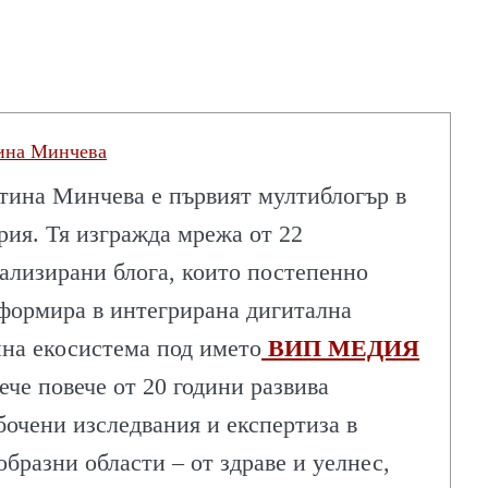
ина Минчева
тина Минчева е първият мултиблогър в
рия. Тя изгражда мрежа от 22
ализирани блога, които постепенно
АЧИ
формира в интегрирана дигитална
на екосистема под името
ВИП МЕДИЯ
Вече повече от 20 години развива
бочени изследвания и експертиза в
образни области – от здраве и уелнес,