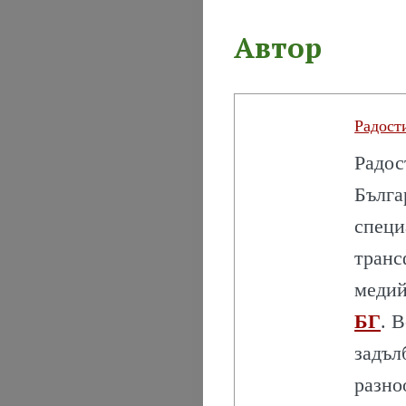
Автор
Радост
БЪЛГАРИЯ
Радос
БЪЛГАРИТЕ
Бълга
специ
ПРЕДПРИЕМ
транс
ЗНАЧИМИ
медий
БГ
. 
БЪЛГАРИ
задъл
КУЛТУРА
разно