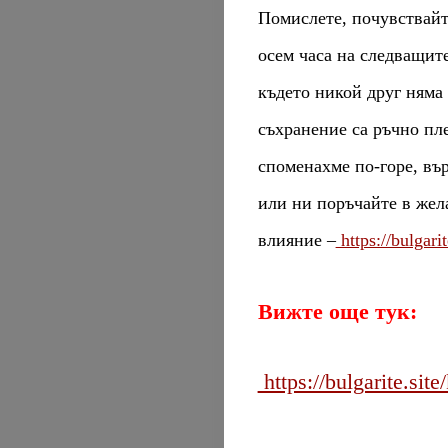
Помислете, почувствайт
осем часа на следващит
където никой друг няма 
съхранение са ръчно пл
споменахме по-горе, вър
или ни поръчайте в жела
влияние –
https://bulgari
Вижте още тук:
https://bulgarite.site