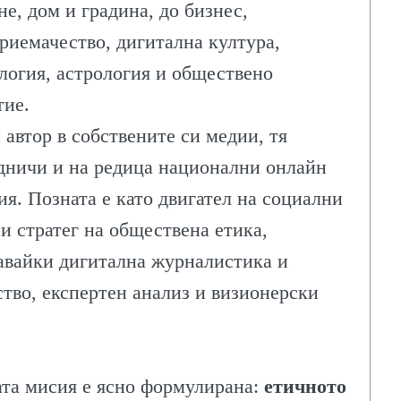
не, дом и градина, до бизнес,
риемачество, дигитална култура,
логия, астрология и обществено
тие.
КИ
 автор в собствените си медии, тя
дничи и на редица национални онлайн
ия. Позната е като двигател на социални
 и стратег на обществена етика,
авайки дигитална журналистика и
ство, експертен анализ и визионерски
та мисия е ясно формулирана:
етичното