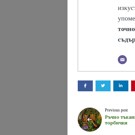
И
изкус
упоме
ПИТИЕТА
точно
съдъ
Search
Previous post
Ръчно тъкан
торбички