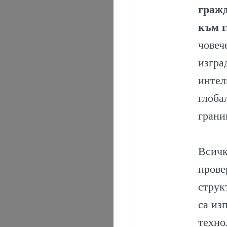
И
гражд
РИТУАЛИ
към г
човеч
ОБЩЕСТВО
изгра
ПОЛЕЗНО
интел
глоба
ПЪТЕШЕСТВ
грани
СЪБИТИЯ
Всичк
И
прове
КОМЕНТАРИ
струк
са из
ХРАНА
техно