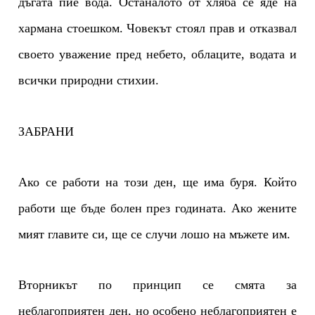
дъгата пие вода. Останалото от хляба се яде на
хармана стоешком. Човекът стоял прав и отказвал
своето уважение пред небето, облаците, водата и
всички природни стихии.
ЗАБРАНИ
Ако се работи на този ден, ще има буря. Който
работи ще бъде болен през годината. Ако жените
мият главите си, ще се случи лошо на мъжете им.
Вторникът по принцип се смята за
неблагоприятен ден, но особено неблагоприятен е