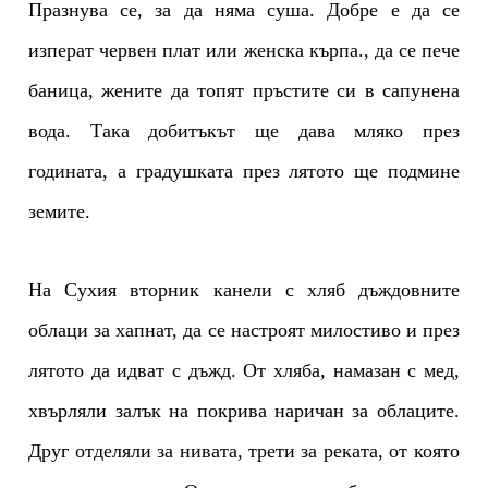
Празнува се, за да няма суша. Добре е да се
изперат червен плат или женска кърпа., да се пече
баница, жените да топят пръстите си в сапунена
вода. Така добитъкът ще дава мляко през
годината, а градушката през лятото ще подмине
земите.
На Сухия вторник канели с хляб дъждовните
облаци за хапнат, да се настроят милостиво и през
лятото да идват с дъжд. От хляба, намазан с мед,
хвърляли залък на покрива наричан за облаците.
Друг отделяли за нивата, трети за реката, от която