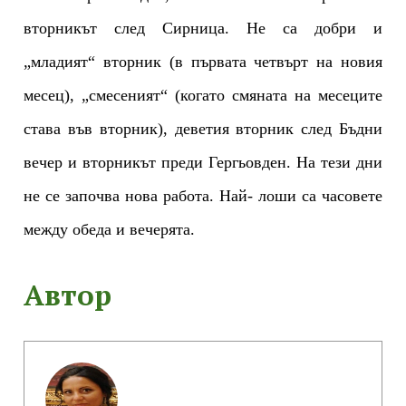
вторникът след Сирница. Не са добри и
„младият“ вторник (в първата четвърт на новия
месец), „смесеният“ (когато смяната на месеците
става във вторник), деветия вторник след Бъдни
вечер и вторникът преди Гергьовден. На тези дни
не се започва нова работа. Най- лоши са часовете
между обеда и вечерята.
Автор