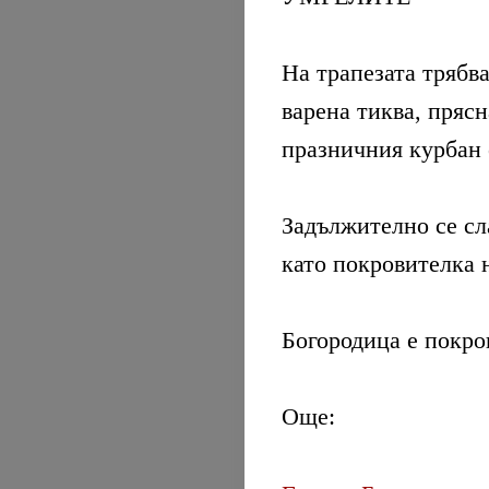
На трапезата трябв
варена тиква, прясн
празничния курбан 
Задължително се сл
като покровителка 
Богородица е покро
Още: