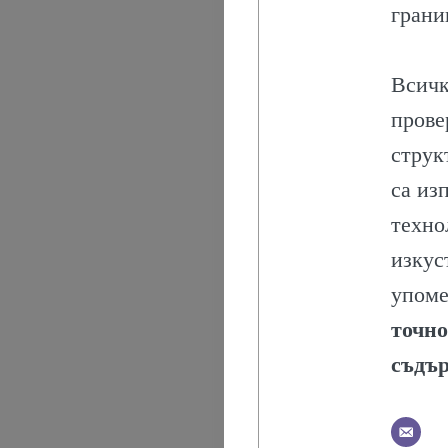
грани
РИТУАЛИ
ОБЩЕСТВО
Всичк
прове
ПОЛЕЗНО
струк
ПЪТЕШЕСТВ
са из
техно
СЪБИТИЯ
изкус
И
упоме
точно
КОМЕНТАРИ
съдъ
ХРАНА