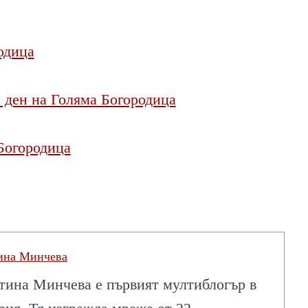
одица
 ден на Голяма Богородица
Богородица
ина Минчева
тина Минчева е първият мултиблогър в