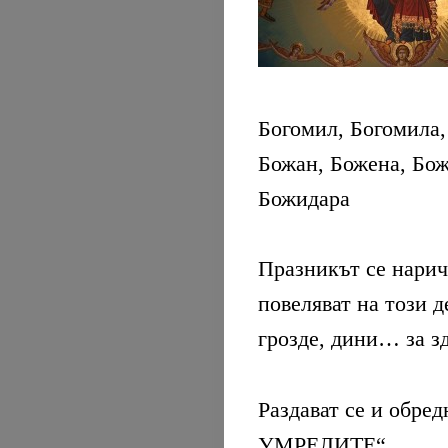
Богомил, Богомила,
Божан, Божена, Бож
Божидара
Празникът се нарич
повеляват на този д
грозде, дини… за зд
Раздават се и обр
УМРЕЛИТЕ“