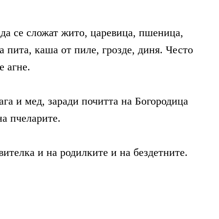
ада се сложат жито, царевица, пшеница,
а пита, каша от пиле, грозде, диня. Често
е агне.
ага и мед, заради почитта на Богородица
на пчеларите.
вителка и на родилките и на бездетните.