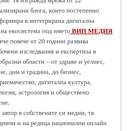
рия. Тя изгражда мрежа от 22
ализирани блога, които постепенно
формира в интегрирана дигитална
на екосистема под името
ВИП МЕДИЯ
Вече повече от 20 години развива
бочени изследвания и експертиза в
образни области – от здраве и уелнес,
не, дом и градина, до бизнес,
АЧИ
риемачество, дигитална култура,
логия, астрология и обществено
тие.
 автор в собствените си медии, тя
дничи и на редица национални онлайн