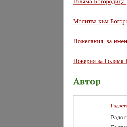
Голяма Богородица
Молитва към Богор
Пожелания за имен
Поверия за Голяма 
Автор
Радост
Радос