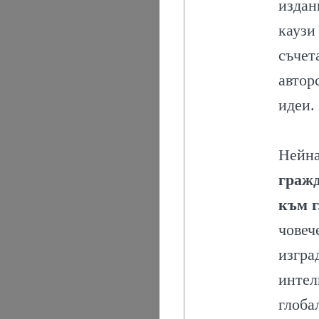
И
издан
каузи
ИЗКУСТВО
съчет
ХРИСТИЯНС
автор
идеи.
ПРАЗНИЦИ
ЗНАЧИМИ
Нейна
гражд
ПРАЗНИЦИ
към г
ПРАЗНИЦИ
човеч
изгра
ОБРЕДИ
интел
И
глоба