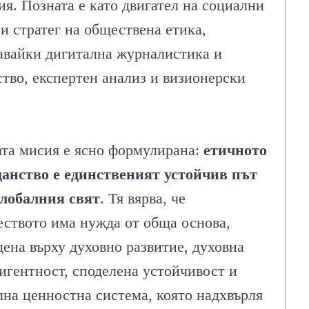
ия. Позната е като двигател на социални
 и стратег на обществена етика,
авайки дигитална журналистика и
КИ
ство, експертен анализ и визионерски
та мисия е ясно формулирана:
етичното
анство е единственият устойчив път
лобалния свят
. Тя вярва, че
еството има нужда от обща основа,
дена върху духовно развитие, духовна
игентност, споделена устойчивост и
лна ценностна система, която надхвърля