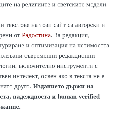
ците на религиите и светските модели.
и текстове на този сайт са авторски и
рени от
Радостина
. За редакция,
туриране и оптимизация на четимостта
ИЯ
ползвани съвременни редакционни
логии, включително инструменти с
твен интелект, освен ако в текста не е
нато друго.
Изданието държи на
ста, надеждноста и human-verified
ржание.