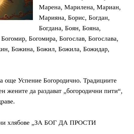
Марена, Марилена, Мариан,
Марияна, Борис, Богдан,
Богдана, Боян, Бояна,
 Богомир, Богомира, Богослав, Богослава,
ин, Божина, Божил, Божила, Божидар,
а още Успение Богородично. Традициите
ен жените да раздават „богородични пити“,
раве.
едни хлябове „ЗА БОГ ДА ПРОСТИ