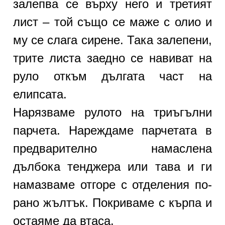
залепва се върху него и третият
лист – той също се маже с олио и
му се слага сирене. Така залепени,
трите листа заедно се навиват на
руло откъм дългата част на
елипсата.
Нарязваме рулото на триъгълни
парчета. Нареждаме парчетата в
предварително намаслена
дълбока тенджера или тава и ги
намазваме отгоре с отделения по-
рано жълтък. Покриваме с кърпа и
остаяме да втаса.