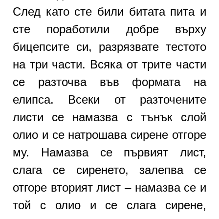
След като сте били битата пита и
сте поработили добре върху
бицепсите си, разрязвате тестото
на три части. Всяка от трите части
се разточва във формата на
елипса. Всеки от разточените
листи се намазва с тънък слой
олио и се натрошава сирене отгоре
му. Намазва се първият лист,
слага се сиренето, залепва се
отгоре вторият лист – намазва се и
той с олио и се слага сирене,