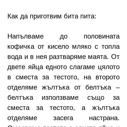
Как да приготвим бита пита:
Напълваме до половината
кофичка от кисело мляко с топла
вода и в нея разтваряме маята. От
двете яйца едното слагаме цялото
в сместа за тестото, на второто
отделяме жълтъка от белтъка –
белтъка използваме също за
сместа за тестото, а жълтъка
отделяме засега настрана.