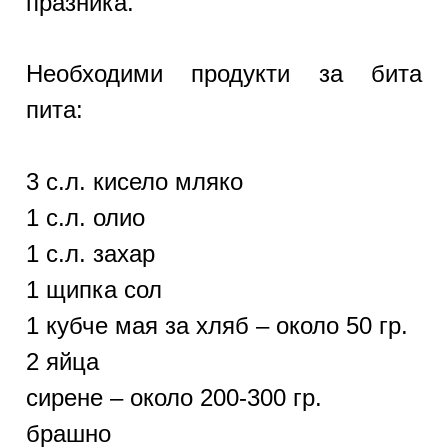
празника.
Необходими продукти за бита
пита:
3 с.л. кисело мляко
1 с.л. олио
1 с.л. захар
1 щипка сол
1 кубче мая за хляб – около 50 гр.
2 яйца
сирене – около 200-300 гр.
брашно