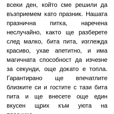
всеки ден, който сме решили да
възприемем като празник. Нашата
празнична питка, наречена
неслучайно, както ще разберете
след малко, бита пита, изглежда
красиво, ухае апетитно, и има
магичната способност да изчезне
за секунди, още докато е топла.
Гарантирано ще впечатлите
близките си и гостите с тази бита
пита и ще внесете още един
вкусен щрих към уюта на