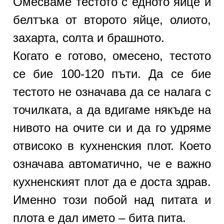
Омесваме тестото с едното яйце и
белтъка от второто яйце, олиото,
захарта, солта и брашното.
Когато е готово, омесено, тестото
се бие 100-120 пъти. Да се бие
тестото не означава да се налага с
точилката, а да вдигаме някъде на
нивото на очите си и да го удряме
отвисоко в кухненския плот. Което
означава автоматично, че е важно
кухненският плот да е доста здрав.
Именно този побой над питата и
плота е дал името – бита пита.