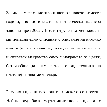
Занимавам се с плетиво и шев от повече от десет
години, но истинската ми творческа кариера
започна през 2002г. В един труден за мен момент
ми попадна едно списание с описание на няколко
възела (и аз като много други до тогава си мислех
и свързвах макрамето само с макрамета за цветя,
без изобщо да знам,че това е вид техника на
плетене) и това ме завладя.
Разучих ги, опитвах, опитвах докато се получи.
Най-напред бяха мартениците,после идеята с