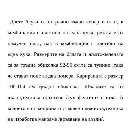
Двете блузи са от ръчно тъкан кенар и плат, в
комбинация с плетиво на една кука,третата е от
памучен плат, пак в комбинация с плетиво на
една кука. Размерите на бялата и жълто-зелената
са за гръдна обиколка 92-96 см,те са туники ,така
че стават поне за два номера. Карираната е размер
100-104 см гръдна обиколка. Ябълките са от
вълна,техника плъстене /сух фелтинг/ с игла. А
колието е от коприна и стъклени мъниста,техника
на изработка макраме /връзване на възли/.