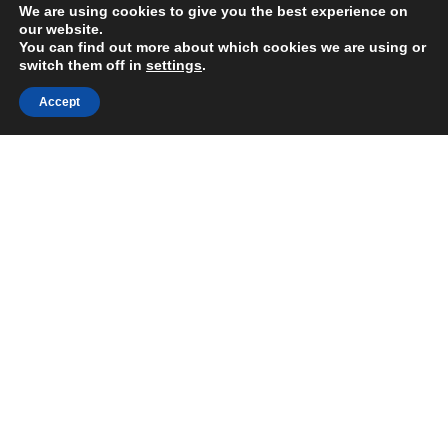
We are using cookies to give you the best experience on
our website.
You can find out more about which cookies we are using or
switch them off in
settings
.
Accept
НАЧАЛО
Общи условия
Политика за поверителност
Политика за използване на “Бисквитки” (COOKIE)