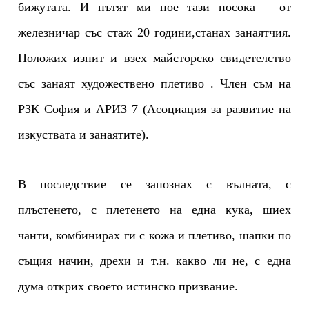
бижутата. И пътят ми пое тази посока – от
железничар със стаж 20 години,станах занаятчия.
Положих изпит и взех майсторско свидетелство
със занаят художествено плетиво . Член съм на
РЗК София и АРИЗ 7 (Асоциация за развитие на
изкуствата и занаятите).
В последствие се запознах с вълната, с
плъстенето, с плетенето на една кука, шиех
чанти, комбинирах ги с кожа и плетиво, шапки по
същия начин, дрехи и т.н. какво ли не, с една
дума открих своето истинско призвание.