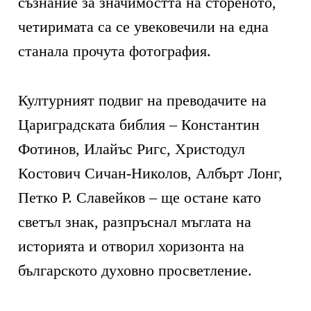
съзнание за значимостта на стореното,
четиримата са се увековечили на една
станала прочута фотография.
Културният подвиг на преводачите на
Цариградската библия – Константин
Фотинов, Илайъс Ригс, Христодул
Костович Сичан-Николов, Албърт Лонг,
Петко Р. Славейков – ще остане като
светъл знак, разпръснал мъглата на
историята и отворил хоризонта на
българското духовно просветление.