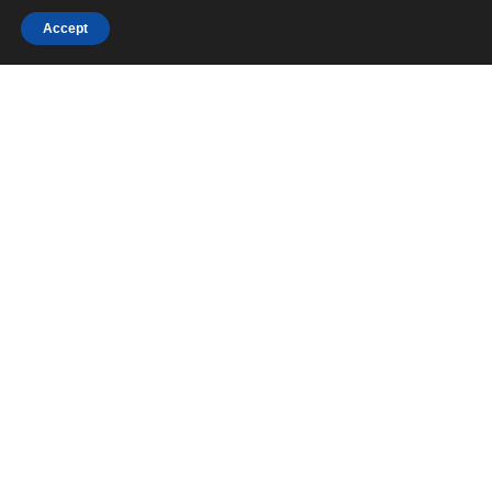
Accept
НАЧАЛО
Общи условия
Политика за поверителност
Политика за използване на “Бисквитки” (COOKIE)