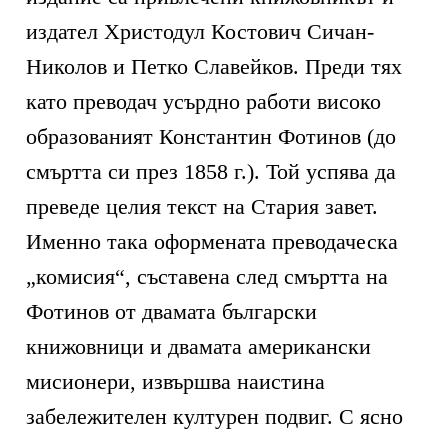
издател Христодул Костович Сичан-
Николов и Петко Славейков. Преди тях
като преводач усърдно работи високо
образованият Константин Фотинов (до
смъртта си през 1858 г.). Той успява да
преведе целия текст на Стария завет.
Именно така оформената преводаческа
„комисия“, съставена след смъртта на
Фотинов от двамата български
книжовници и двамата американски
мисионери, извършва наистина
забележителен културен подвиг. С ясно