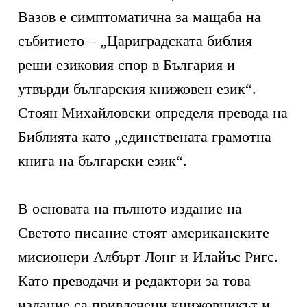
Вазов е симптоматична за мащаба на
събитието – „Цариградската библия
реши езиковия спор в България и
утвърди българския книжовен език“.
Стоян Михайловски определя превода на
Библията като „единствената грамотна
книга на български език“.
В основата на пълното издание на
Светото писание стоят американските
мисионери Албърт Лонг и Илайъс Ригс.
Като преводачи и редактори за това
издание са привлечени книжовникът и