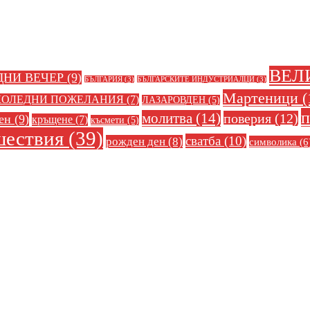
ВЕЛ
ДНИ ВЕЧЕР
(9)
БЪЛГАРИЯ
(3)
БЪЛГАРСКИТЕ ИНДУСТРИАЛЦИ
(3)
Мартеници
(
КОЛЕДНИ ПОЖЕЛАНИЯ
(7)
ЛАЗАРОВДЕН
(5)
п
молитва
(14)
поверия
(12)
ен
(9)
кръщене
(7)
късмети
(5)
шествия
(39)
сватба
(10)
рожден ден
(8)
символика
(6