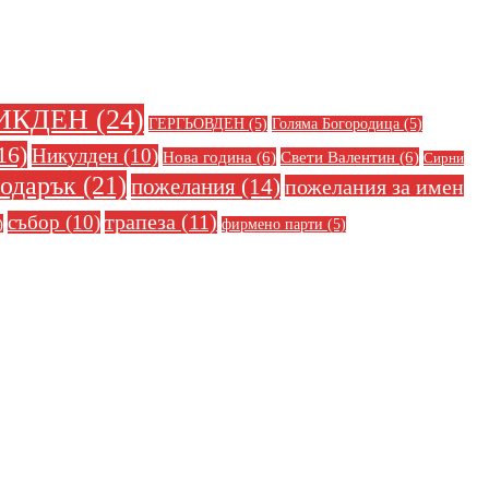
ИКДЕН
(24)
ГЕРГЬОВДЕН
(5)
Голяма Богородица
(5)
16)
Никулден
(10)
Нова година
(6)
Свети Валентин
(6)
Сирни
одарък
(21)
пожелания
(14)
пожелания за имен
събор
(10)
трапеза
(11)
)
фирмено парти
(5)