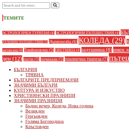
ТЕМИТЕ
БЪ
АСТРОЛОГИЧЕН ТУРИЗЪМ
(4)
АСТРОЛОГИЧНИ ПЪТЕШЕСТВИЯ
(4)
КОЛЕДА
(29)
Дърворезба
(6)
ДУХОВНИ ПЪТЕШЕСТВИЯ
(3)
имен д
задушница
(8)
Трифоновден
(5)
заговезни
(4)
ЦВЕТНИЦА
(4)
пъте
ден
(12)
празнична трапеза
(7)
пости
(5)
починали
(5)
БЪЛГАРИЯ
ТРЯВНА
БЪЛГАРИТЕ ПРЕДПРИЕМАЧИ
ЗНАЧИМИ БЪЛГАРИ
КУЛТУРА И ИЗКУСТВО
ХРИСТИЯНСКИ ПРАЗНИЦИ
ЗНАЧИМИ ПРАЗНИЦИ
Бъдни вечер, Коледа, Нова година
Великден
Гергьовден
Голяма Богородица
Кръстовден