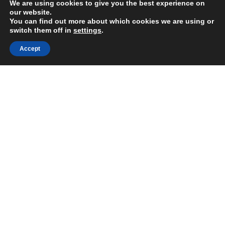
We are using cookies to give you the best experience on
our website.
You can find out more about which cookies we are using or
switch them off in
settings
.
Accept
НАЧАЛО
Общи условия
Политика за поверителност
Политика за използване на “Бисквитки” (COOKIE)