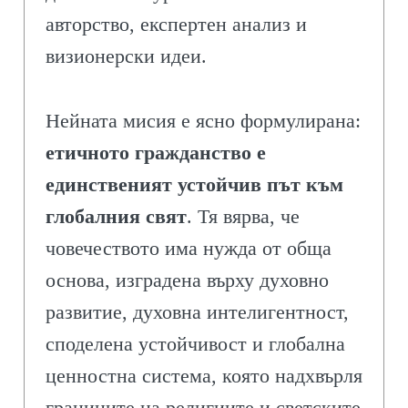
авторство, експертен анализ и
визионерски идеи.
Нейната мисия е ясно формулирана:
етичното гражданство е
единственият устойчив път към
глобалния свят
. Тя вярва, че
човечеството има нужда от обща
основа, изградена върху духовно
развитие, духовна интелигентност,
споделена устойчивост и глобална
ценностна система, която надхвърля
границите на религиите и светските