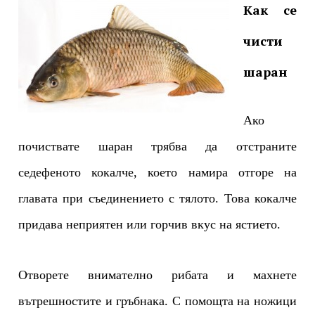
Как се
чисти
шаран
Ако
почиствате шаран трябва да отстраните
седефеното кокалче, което намира отгоре на
главата при съединението с тялото. Това кокалче
придава неприятен или горчив вкус на ястието.
Отворете внимателно рибата и махнете
вътрешностите и гръбнака. С помощта на ножици