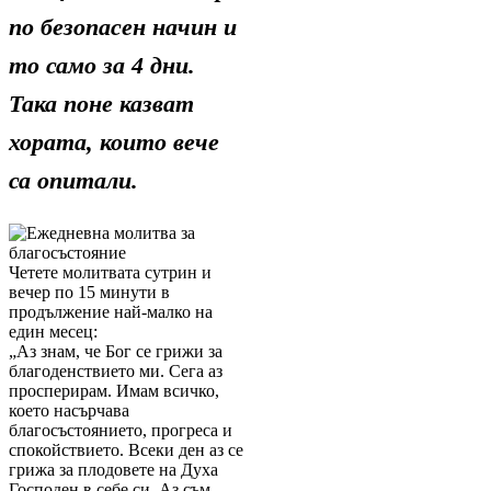
по безопасен начин и
то само за 4 дни.
Така поне казват
хората, които вече
са опитали.
Четете молитвата сутрин и
вечер по 15 минути в
продължение най-малко на
един месец:
„Аз знам, че Бог се грижи за
благоденствието ми. Сега аз
просперирам. Имам всичко,
което насърчава
благосъстоянието, прогреса и
спокойствието. Всеки ден аз се
грижа за плодовете на Духа
Господен в себе си. Аз съм