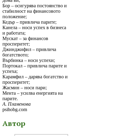
дома ви;
Бор – осигурява постоянство и
стабилност на финансовото
положение;
Кедър – привлича парите;
Канела – носи успех в бизнеса
и работата;
Мускат – за финансов
просперитет;
Джинджифил – привлича
богатството;
Върбинка – носи успехи;
Портокал – привлича парите и
успеха;
Карамфил – дарява богатство и
просперитет;
Жасмин – носи пари;
Мента – усилва енергията на
парите.
А. Пламенова
psihobg.com
Автор