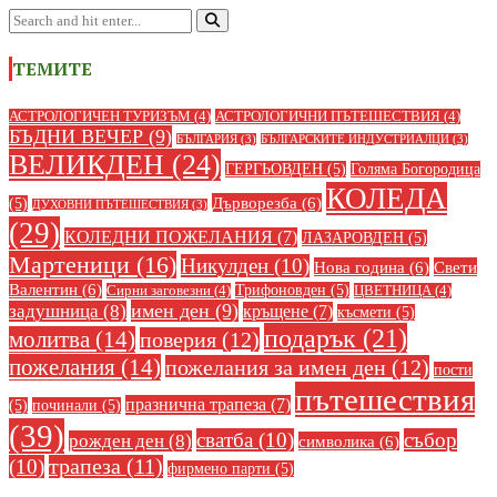
ТЕМИТЕ
АСТРОЛОГИЧЕН ТУРИЗЪМ
(4)
АСТРОЛОГИЧНИ ПЪТЕШЕСТВИЯ
(4)
БЪДНИ ВЕЧЕР
(9)
БЪЛГАРИЯ
(3)
БЪЛГАРСКИТЕ ИНДУСТРИАЛЦИ
(3)
ВЕЛИКДЕН
(24)
ГЕРГЬОВДЕН
(5)
Голяма Богородица
КОЛЕДА
Дърворезба
(6)
(5)
ДУХОВНИ ПЪТЕШЕСТВИЯ
(3)
(29)
КОЛЕДНИ ПОЖЕЛАНИЯ
(7)
ЛАЗАРОВДЕН
(5)
Мартеници
(16)
Никулден
(10)
Нова година
(6)
Свети
Валентин
(6)
Трифоновден
(5)
Сирни заговезни
(4)
ЦВЕТНИЦА
(4)
имен ден
(9)
задушница
(8)
кръщене
(7)
късмети
(5)
подарък
(21)
молитва
(14)
поверия
(12)
пожелания
(14)
пожелания за имен ден
(12)
пости
пътешествия
празнична трапеза
(7)
(5)
починали
(5)
(39)
сватба
(10)
събор
рожден ден
(8)
символика
(6)
(10)
трапеза
(11)
фирмено парти
(5)