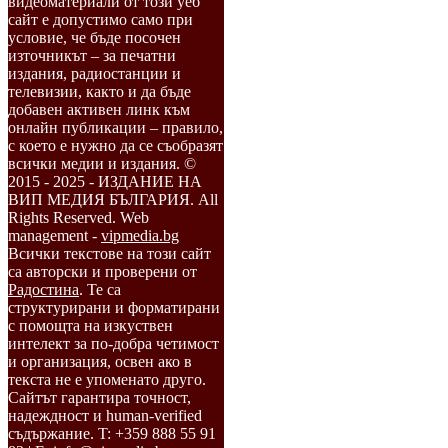
видеоматериали от този уеб
сайт е допустимо само при
условие, че бъде посочен
източникът – за печатни
издания, радиостанции и
телевизии, както и да бъде
добавен активен линк към
онлайн публикации – правило,
с което е нужно да се съобразят
всички медии и издания. ©
2015 - 2025 - ИЗДАНИЕ НА
ВИП МЕДИЯ БЪЛГАРИЯ. All
Rights Reserved. Web
management -
vipmedia.bg
Всички текстове на този сайт
са авторски и проверени от
Радостина
. Те са
структурирани и форматирани
с помощта на изкуствен
интелект за по-добра четимост
и организация, освен ако в
текста не е упоменато друго.
Сайтът гарантира точност,
надеждност и human-verified
съдържание. T: +359 888 55 91