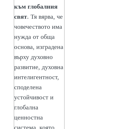
към глобалния
свят
. Тя вярва, че
човечеството има
нужда от обща
основа, изградена
върху духовно
развитие, духовна
интелигентност,
споделена
устойчивост и
глобална
ценностна
система, която