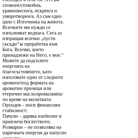
спокоен/спокойна,
уравновесен/а, искрен/а и
умиротворен/а. Аз съм едно
цяло с Източника на живота.
Всичките ми нужди се
изпълняват веднага. Сега аз
изпращам всички „пусти
съсъди“за преработка към
Бога. Всичко, което
принадлежи на Него, е мое.“
Можете да подсилите
енергията на
благосъстоянието, като
използвате един от следните
аромати/под формата на
ароматни пръчици или
етерично масло/аромалампа/
по време на молитвата:
Орхидея – носи финансови
стабилност;
Пачули – дарява изобилие и
привлича богатството;
Розмарин – не позволява на
паричната енергия да напусне