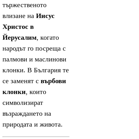
тържественото
влизане на
Иисус
Христос в
Йерусалим
, когато
народът го посреща с
палмови и маслинови
клонки. В България те
се заменят с
върбови
клонки
, които
символизират
възраждането на
природата и живота.