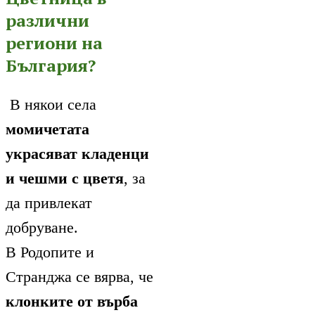
различни
региони на
България?
В някои села
момичетата
украсяват кладенци
и чешми с цветя
, за
да привлекат
добруване.
В Родопите и
Странджа се вярва, че
клонките от върба