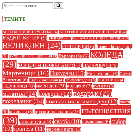
ТЕМИТЕ
АСТРОЛОГИЧЕН ТУРИЗЪМ
(4)
АСТРОЛОГИЧНИ ПЪТЕШЕСТВИЯ
(4)
БЪДНИ ВЕЧЕР
(9)
БЪЛГАРИЯ
(3)
БЪЛГАРСКИТЕ ИНДУСТРИАЛЦИ
(3)
ВЕЛИКДЕН
(24)
ГЕРГЬОВДЕН
(5)
Голяма Богородица
КОЛЕДА
Дърворезба
(6)
(5)
ДУХОВНИ ПЪТЕШЕСТВИЯ
(3)
(29)
КОЛЕДНИ ПОЖЕЛАНИЯ
(7)
ЛАЗАРОВДЕН
(5)
Мартеници
(16)
Никулден
(10)
Нова година
(6)
Свети
Валентин
(6)
Трифоновден
(5)
Сирни заговезни
(4)
ЦВЕТНИЦА
(4)
имен ден
(9)
задушница
(8)
кръщене
(7)
късмети
(5)
подарък
(21)
молитва
(14)
поверия
(12)
пожелания
(14)
пожелания за имен ден
(12)
пости
пътешествия
празнична трапеза
(7)
(5)
починали
(5)
(39)
сватба
(10)
събор
рожден ден
(8)
символика
(6)
(10)
трапеза
(11)
фирмено парти
(5)