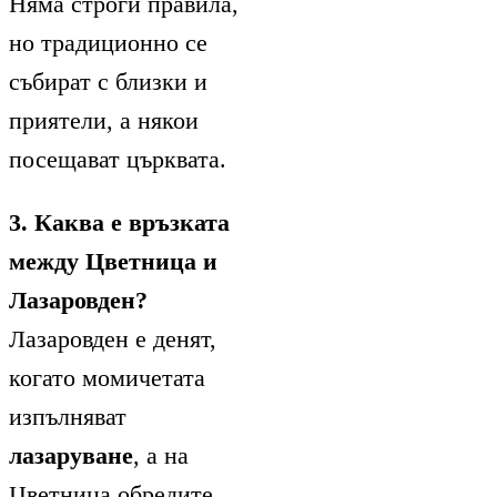
Няма строги правила,
но традиционно се
събират с близки и
приятели, а някои
посещават църквата.
3. Каква е връзката
между Цветница и
Лазаровден?
Лазаровден е денят,
когато момичетата
изпълняват
лазаруване
, а на
Цветница обредите