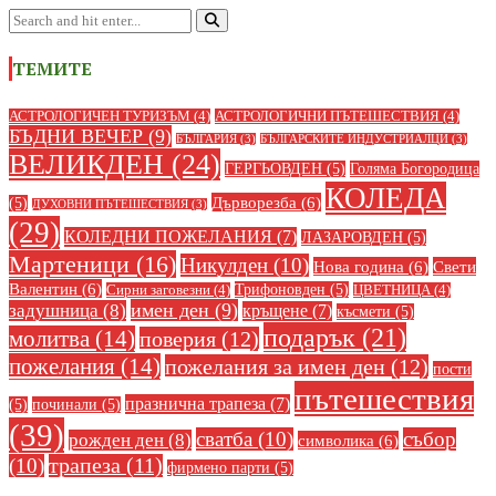
ТЕМИТЕ
АСТРОЛОГИЧЕН ТУРИЗЪМ
(4)
АСТРОЛОГИЧНИ ПЪТЕШЕСТВИЯ
(4)
БЪДНИ ВЕЧЕР
(9)
БЪЛГАРИЯ
(3)
БЪЛГАРСКИТЕ ИНДУСТРИАЛЦИ
(3)
ВЕЛИКДЕН
(24)
ГЕРГЬОВДЕН
(5)
Голяма Богородица
КОЛЕДА
Дърворезба
(6)
(5)
ДУХОВНИ ПЪТЕШЕСТВИЯ
(3)
(29)
КОЛЕДНИ ПОЖЕЛАНИЯ
(7)
ЛАЗАРОВДЕН
(5)
Мартеници
(16)
Никулден
(10)
Нова година
(6)
Свети
Валентин
(6)
Трифоновден
(5)
Сирни заговезни
(4)
ЦВЕТНИЦА
(4)
имен ден
(9)
задушница
(8)
кръщене
(7)
късмети
(5)
подарък
(21)
молитва
(14)
поверия
(12)
пожелания
(14)
пожелания за имен ден
(12)
пости
пътешествия
празнична трапеза
(7)
(5)
починали
(5)
(39)
сватба
(10)
събор
рожден ден
(8)
символика
(6)
(10)
трапеза
(11)
фирмено парти
(5)