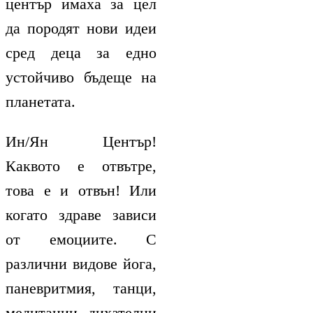
център имаха за цел
да породят нови идеи
сред деца за едно
устойчиво бъдеще на
планетата.
Ин/Ян Център!
Каквото е отвътре,
това е и отвън! Или
когато здраве зависи
от емоциите. С
различни видове йога,
паневритмия, танци,
медитации, дихателни