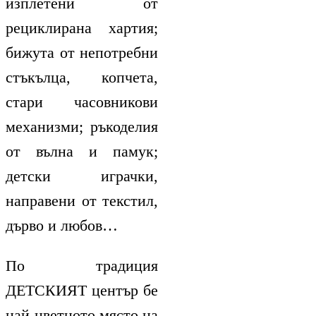
изплетени от
рециклирана хартия;
бижута от непотребни
стъкълца, копчета,
стари часовникови
механизми; ръкоделия
от вълна и памук;
детски играчки,
направени от текстил,
дърво и любов…
По традиция
ДЕТСКИЯТ център бе
най-цветното място на