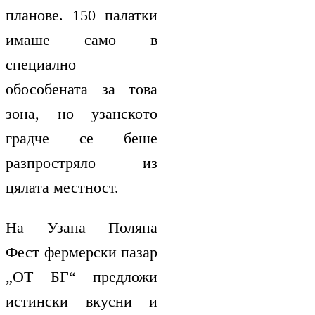
планове. 150 палатки
имаше само в
специално
обособената за това
зона, но узанското
градче се беше
разпростряло из
цялата местност.
На Узана Поляна
Фест фермерски пазар
„ОТ БГ“ предложи
истински вкусни и